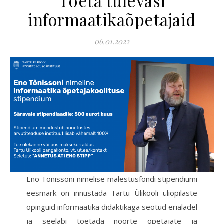
Toeta tulevasi
informaatikaõpetajaid
06.01.2022
Eno Tõnissoni nimelise mälestusfondi stipendiumi
eesmärk on innustada Tartu Ülikooli üliõpilaste
õpinguid informaatika didaktikaga seotud erialadel
ja seeläbi toetada noorte õpetajate ja