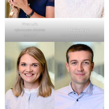
Piret Luik
Informaatika didaktika
Marina Lepp
professor
Informaatika kaasprofessor