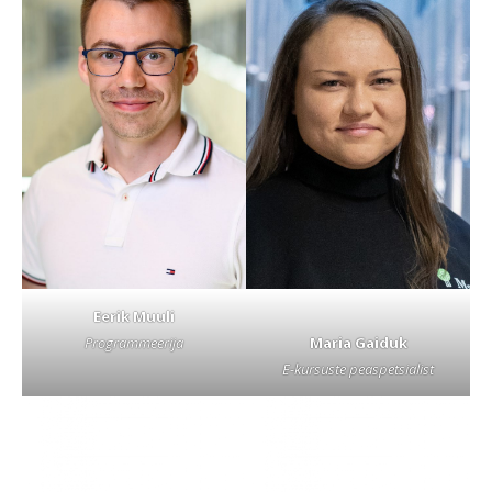
Eerik Muuli
Maria Gaiduk
Programmeerija
E-kursuste peaspetsialist