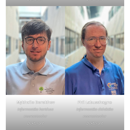
Phil Labuschagne
Mykhailo Dorokhov
Informaatika didaktika
Informaatika hariduse
nooremteadur
nooremteadur
Doktorant
Doktorant