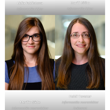
Marili Rõõm
Lidia Feklistova
Informaatika lektor
Informaatika lektor
Heidi Taveter
Merilin Säde
Informaatika nooremlektor
Informaatika nooremlektor
Doktorant