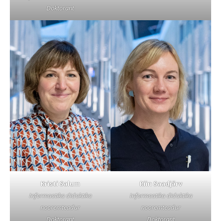
Doktorant
Kristi Salum
Riin Saadjärv
Informaatika didaktika
Informaatika didaktika
nooremteadur
nooremteadur
Doktorant
Doktorant