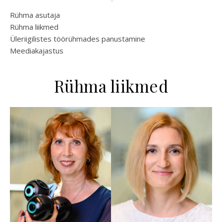
Rühma asutaja
Rühma liikmed
Üleriigilistes töörühmades panustamine
Meediakajastus
Rühma liikmed