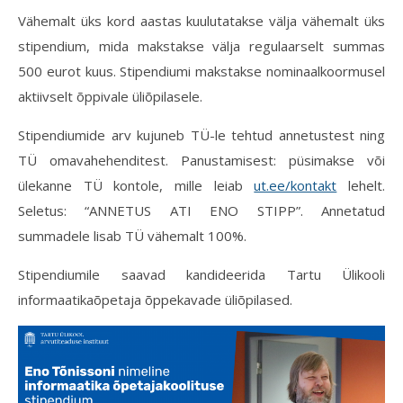
Vähemalt üks kord aastas kuulutatakse välja vähemalt üks
stipendium, mida makstakse välja regulaarselt summas
500 eurot kuus. Stipendiumi makstakse nominaalkoormusel
aktiivselt õppivale üliõpilasele.
Stipendiumide arv kujuneb TÜ-le tehtud annetustest ning
TÜ omavahehenditest. Panustamisest: püsimakse või
ülekanne TÜ kontole, mille leiab
ut.ee/kontakt
lehelt.
Seletus: “ANNETUS ATI ENO STIPP”. Annetatud
summadele lisab TÜ vähemalt 100%.
Stipendiumile saavad kandideerida Tartu Ülikooli
informaatikaõpetaja õppekavade üliõpilased.