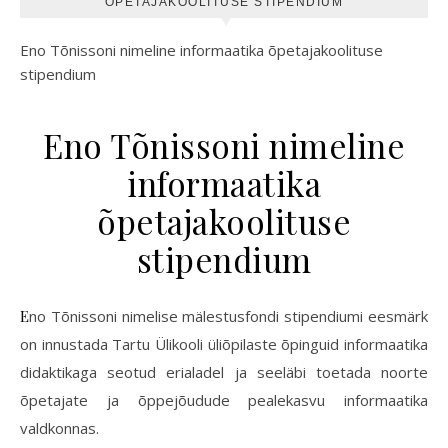
ÕPETAJAKOOLITUSE STIPENDIUM
Eno Tõnissoni nimeline informaatika õpetajakoolituse
stipendium
Eno Tõnissoni nimeline
informaatika
õpetajakoolituse
stipendium
Eno Tõnissoni nimelise mälestusfondi stipendiumi eesmärk
on innustada Tartu Ülikooli üliõpilaste õpinguid informaatika
didaktikaga seotud erialadel ja seeläbi toetada noorte
õpetajate ja õppejõudude pealekasvu informaatika
valdkonnas.