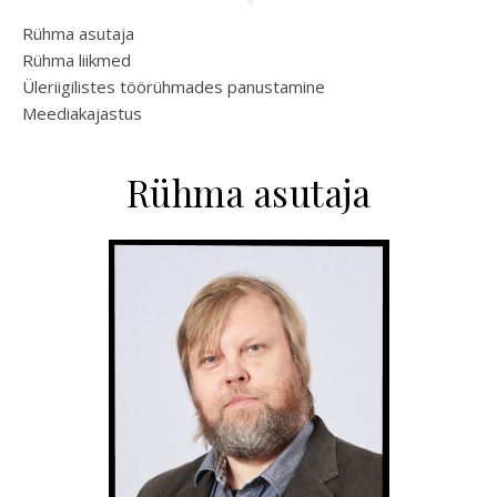
Rühma asutaja
Rühma liikmed
Üleriigilistes töörühmades panustamine
Meediakajastus
Rühma asutaja