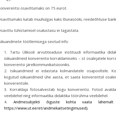
onverentsi osavõtumaks on 75 eurot.
savõtumaks katab muuhulgas kaks lõunasööki, reedeõhtuse banket
savõtu tühistamisel osalustasu ei tagastata.
sikuandmete töötlemisega seotud info:
Tartu Ülikooli arvutiteaduse instituudi informaatika dida
isikuandmeid konverentsi korraldamiseks – st osalejatele korra
konverentsi järelkommunikatsiooniks.
Isikuandmeid ei edastata kolmandatele osapooltele. Kor
kogutud isikuandmeid ühe aasta, et saata konverentsil osale
konverentsile.
Korraldaja fotosalvestab kogu konverentsi. Fotod avaldat
veebilehel ning informaatika didaktika töörühma veebilehel.
Andmesubjekti õiguste kohta vaata lähemalt 
https://www.ut.ee/et/andmekaitsetingimused).