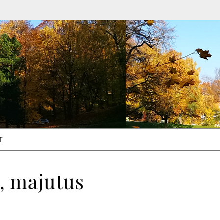
T
, majutus