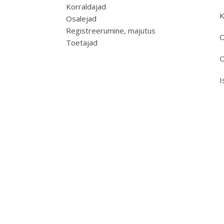
Korraldajad
K
Osalejad
Registreerumine, majutus
O
Toetajad
O
I