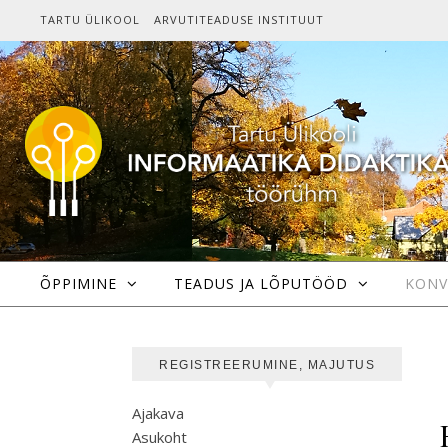
Skip to content
TARTU ÜLIKOOL
ARVUTITEADUSE INSTITUUT
ÕPPIMINE
TEADUS JA LÕPUTÖÖD
KONV
REGISTREERUMINE, MAJUTUS
Ajakava
Asukoht