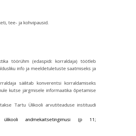
i, tee- ja kohvipausid.
ktika töörühm (edaspidi: korraldaja) töötleb
ldusliku info ja meeldetuletuste saatmiseks ja
raldaja säilitab konverentsi korraldamiseks
nule kutse järgmisele informaatika õpetamise
akse Tartu Ülikooli arvutiteaduse instituudi
ülikooli andmekaitsetingimusi (p 11;