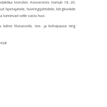
idaktika töörühm. Konverents toimub 18.-20.
ud õpetajatele, huviringijuhtidele, kõrgkoolide
a tunnevad selle vastu huvi.
 kahte lõunasööki, tee- ja kohvipause ning
sil!