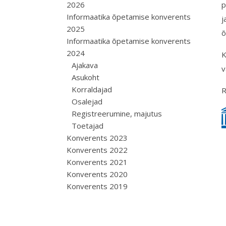
2026
p
Informaatika õpetamise konverents
j
2025
õ
Informaatika õpetamise konverents
2024
K
Ajakava
v
Asukoht
Korraldajad
R
Osalejad
Registreerumine, majutus
Toetajad
Konverents 2023
Konverents 2022
Konverents 2021
Konverents 2020
Konverents 2019