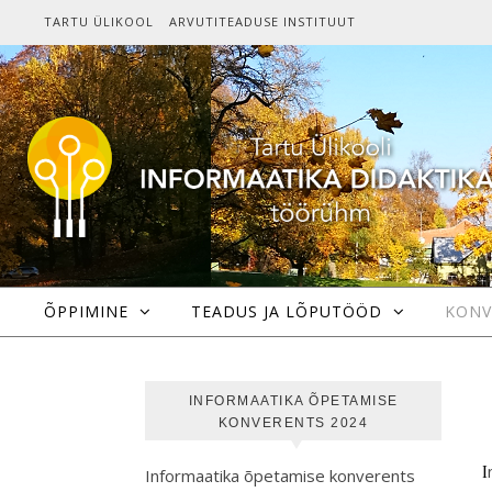
Skip to content
TARTU ÜLIKOOL
ARVUTITEADUSE INSTITUUT
ÕPPIMINE
TEADUS JA LÕPUTÖÖD
KONV
INFORMAATIKA ÕPETAMISE
KONVERENTS 2024
Informaatika õpetamise konverentsi peakorraldaja Tartu Ülikooli arvutiteaduse instituudi
Informaatika õpetamise konverents