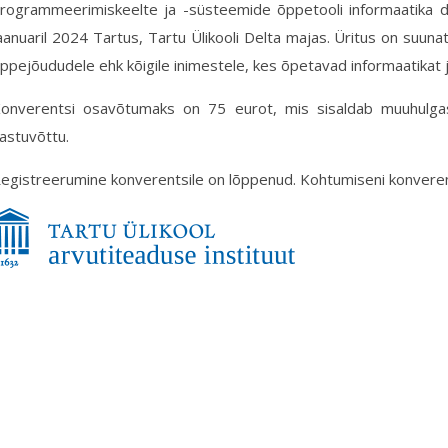
rogrammeerimiskeelte ja -süsteemide õppetooli informaatika d
aanuaril 2024 Tartus, Tartu Ülikooli Delta majas. Üritus on suunat
ppejõududele ehk kõigile inimestele, kes õpetavad informaatikat j
onverentsi osavõtumaks on 75 eurot, mis sisaldab muuhulgas
astuvõttu.
egistreerumine konverentsile on lõppenud. Kohtumiseni konverent