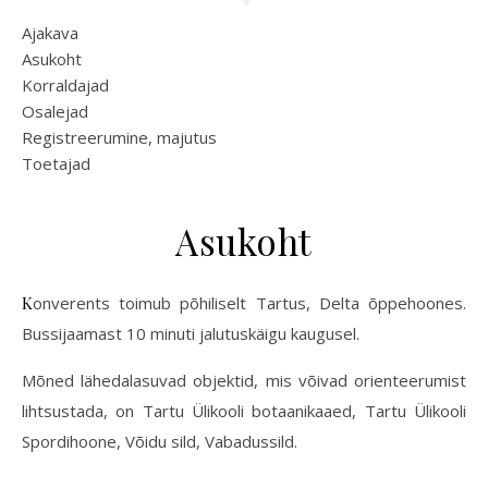
Ajakava
Asukoht
Korraldajad
Osalejad
Registreerumine, majutus
Toetajad
Asukoht
Konverents toimub põhiliselt Tartus, Delta õppehoones.
Bussijaamast 10 minuti jalutuskäigu kaugusel.
Mõned lähedalasuvad objektid, mis võivad orienteerumist
lihtsustada, on Tartu Ülikooli botaanikaaed, Tartu Ülikooli
Spordihoone, Võidu sild, Vabadussild.