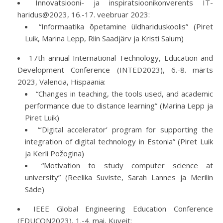
Innovatsiooni- ja inspiratsioonikonverents IT-
haridus@2023, 16.-17. veebruar 2023:
“Informaatika õpetamine üldhariduskoolis” (Piret
Luik, Marina Lepp, Riin Saadjärv ja Kristi Salum)
17th annual International Technology, Education and
Development Conference (INTED2023), 6.-8. märts
2023, Valencia, Hispaania:
“Changes in teaching, the tools used, and academic
performance due to distance learning” (Marina Lepp ja
Piret Luik)
“‘Digital accelerator’ program for supporting the
integration of digital technology in Estonia” (Piret Luik
ja Kerli Požogina)
“Motivation to study computer science at
university” (Reelika Suviste, Sarah Lannes ja Merilin
Säde)
IEEE Global Engineering Education Conference
(EDUCON2023), 1.-4. mai, Kuveit: