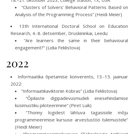
18.–21. oktoober 2023, College Station, TX, USA:
“Clusters of Solvers’ Behavioral Patterns Based on
Analysis of the Programming Process” (Heidi Meier)
13th International Doctoral School on Education
Research, 4.-8. detsember, Druskininkai, Leedu:
“Are learners the same in their behavioural
engagement?” (Lidia Feklistova)
2022
Informaatika õpetamise konverents, 13.-15. jaanuar
2022:
“Informaatikaviktoriin Kobras” (Lidia Feklistova)
“Õpilaste digipädevusmudeli enesehindamise
küsimustiku piloteerimine” (Piret Luik)
“Thonny logidest lähtuva tagasiside mõju
programmeerimise kursuse arvestustöö tulemustele”
(Heidi Meier)