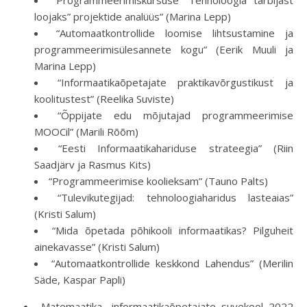
“Programmeerimiskursuse “Tehnoloogia tarbijast
loojaks” projektide analüüs” (Marina Lepp)
“Automaatkontrollide loomise lihtsustamine ja
programmeerimisülesannete kogu” (Eerik Muuli ja
Marina Lepp)
“Informaatikaõpetajate praktikavõrgustikust ja
koolitustest” (Reelika Suviste)
“Õppijate edu mõjutajad programmeerimise
MOOCil” (Marili Rõõm)
“Eesti Informaatikahariduse strateegia” (Riin
Saadjärv ja Rasmus Kits)
“Programmeerimise koolieksam” (Tauno Palts)
“Tulevikutegijad: tehnoloogiaharidus lasteaias”
(Kristi Salum)
“Mida õpetada põhikooli informaatikas? Pilguheit
ainekavasse” (Kristi Salum)
“Automaatkontrollide keskkond Lahendus” (Merilin
Säde, Kaspar Papli)
Matemaatika- informaatikaõpetajate suvekool 2022