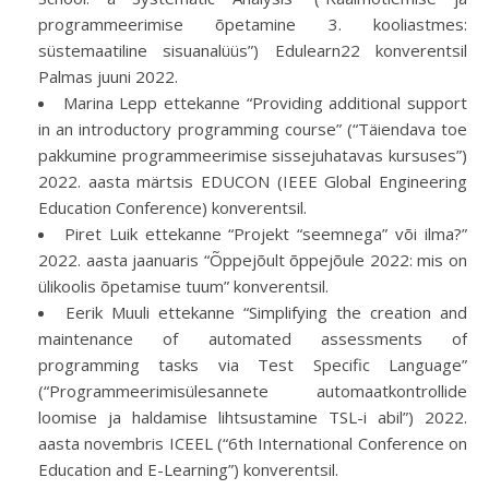
programmeerimise õpetamine 3. kooliastmes:
süstemaatiline sisuanalüüs”) Edulearn22 konverentsil
Palmas juuni 2022.
Marina Lepp ettekanne “Providing additional support
in an introductory programming course” (“Täiendava toe
pakkumine programmeerimise sissejuhatavas kursuses”)
2022. aasta märtsis EDUCON (IEEE Global Engineering
Education Conference) konverentsil.
Piret Luik ettekanne “Projekt “seemnega” või ilma?”
2022. aasta jaanuaris “Õppejõult õppejõule 2022: mis on
ülikoolis õpetamise tuum” konverentsil.
Eerik Muuli ettekanne “Simplifying the creation and
maintenance of automated assessments of
programming tasks via Test Specific Language”
(“Programmeerimisülesannete automaatkontrollide
loomise ja haldamise lihtsustamine TSL-i abil”) 2022.
aasta novembris ICEEL (“6th International Conference on
Education and E-Learning”) konverentsil.