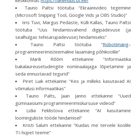
keskkonnas
https://lahendus.ut.ee/
“
Tauno Paltsi töötuba “Ekraanivideo tegemine
(Microsoft Snipping Tool, Google Vids ja OBS Studio)”
Iiris Tuvi, Margus Pedaste, Külli Kallas, Tauno Paltsi
töötuba “Uus hindamisvahend digipädevuse (ja
sealhulgas tehisarupädevuse) hindamiseks”
Tauno Paltsi töötuba “
Robotimäng
–
programmeerimisteemaline lauamäng põhikoolile”
Marili Rõõm ettekanne “Informaatika
bakalaureusetudengite nominaalajaga lõpetamine ja
seda ennustavad tegurid”
Piret Luik ettekanne “Kes ja milleks kasutavad AI
võimalusi informaatikas”
Tauno Palts, Jaan Janno ettekanne “Uued
gümnaasiumi programmeerimiskursuse videod”
Lidia Feklistova ettekanne “AI kasutamine
loominguliste tööde hindamisel”
Kristi Salum ettekanne “Kuidas me tervele koolile
TI-hüpet teeme”