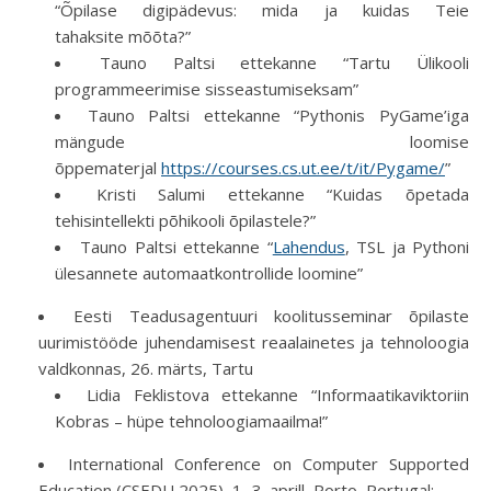
“Õpilase digipädevus: mida ja kuidas Teie
tahaksite mõõta?”
Tauno Paltsi ettekanne “Tartu Ülikooli
programmeerimise sisseastumiseksam”
Tauno Paltsi ettekanne “Pythonis PyGame’iga
mängude loomise
õppematerjal
https://courses.cs.ut.ee/t/it/Pygame/
”
Kristi Salumi ettekanne “Kuidas õpetada
tehisintellekti põhikooli õpilastele?”
Tauno Paltsi ettekanne “
Lahendus
, TSL ja Pythoni
ülesannete automaatkontrollide loomine”
Eesti Teadusagentuuri koolitusseminar õpilaste
uurimistööde juhendamisest reaalainetes ja tehnoloogia
valdkonnas, 26. märts, Tartu
Lidia Feklistova ettekanne “Informaatikaviktoriin
Kobras – hüpe tehnoloogiamaailma!”
International Conference on Computer Supported
Education (CSEDU 2025), 1.-3. aprill, Porto, Portugal: