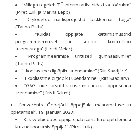
“Millega tegeleb TÜ informaatika didaktika töörühm”
(Piret Luik ja Marina Lepp)
“Digiloovtöö näidisprojektid keskkonnas Taiga”
(Tauno Palts)
“Kuidas õppijate käitumismustrid
programmeerimisel on seotud kontrolltöö
tulemustega” (Heidi Meier)
“Programmeerimise üritused gümnaasiumile”
(Tauno Palts)
“I kooliastme digiõpiku uuendamine” (Riin Saadjärv)
“II kooliastme digiõpiku uuendamine” (Riin Saadjärv)
“GAG uue arvutiteaduse-inseneeria õppesuuna
arendamine” (Kristi Salum)
Konverents “Õppejõult õppejõule: määramatuse ilu
õpetamisel”, 19. jaanuar 2023:
“Kas veebiõppes õppija saab sama häid õpitulemusi
kui auditooriumis õppija?” (Piret Luik)