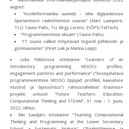
august:
“Kooliinformaatika uueneb – nihe digipädevuse
õpetamisest raalmõtemise suunas” (Mart Laanpere,
TLU; Tauno Palts, TU; Birgy Lorenz, EIÕPS/TalTech)
“Programmeerimise eksam” (Tauno Palts)
“IT suuna valikut mõjutavad tegurid põhikoolis ja
gümnaasiumis” (Piret Luik ja Marina Lepp)
Lidia Feklistova ettekanne “Learners of an
Introductory programming MOOCs: profiles,
engagement patterns and performance” (“Sissejuhatava
programmeerimise MOOCi õppijad: profiilid, kaasatuse
mustrid ja õpisooritus”) rahvusvahelisel Erasmus+
projekti üritusel “Future Teachers Education:
Computational Thinking and STEAM”, 31. mai – 1. juuni,
2022, Vilnius.
Riin Saadjärv ettekanne “Teaching Computational
Thinking and Programming at the Lower Secondary
School: a Systematic Analysis” (“Raalmõtlemise ja