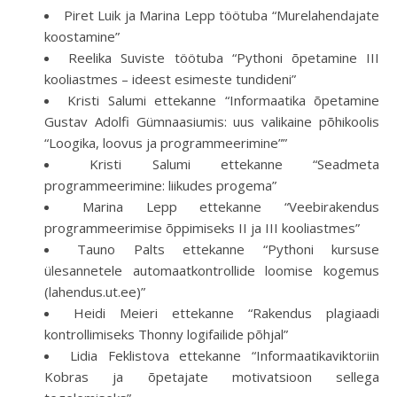
Piret Luik ja Marina Lepp töötuba “Murelahendajate
koostamine”
Reelika Suviste töötuba “Pythoni õpetamine III
kooliastmes – ideest esimeste tundideni”
Kristi Salumi ettekanne “Informaatika õpetamine
Gustav Adolfi Gümnaasiumis: uus valikaine põhikoolis
“Loogika, loovus ja programmeerimine””
Kristi Salumi ettekanne “Seadmeta
programmeerimine: liikudes progema”
Marina Lepp ettekanne “Veebirakendus
programmeerimise õppimiseks II ja III kooliastmes”
Tauno Palts ettekanne “Pythoni kursuse
ülesannetele automaatkontrollide loomise kogemus
(lahendus.ut.ee)”
Heidi Meieri ettekanne “Rakendus plagiaadi
kontrollimiseks Thonny logifailide põhjal”
Lidia Feklistova ettekanne “Informaatikaviktoriin
Kobras ja õpetajate motivatsioon sellega