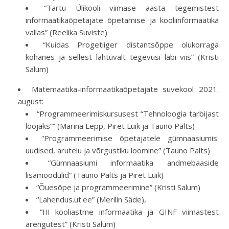
“Tartu Ülikooli viimase aasta tegemistest
informaatikaõpetajate õpetamise ja kooliinformaatika
vallas” (Reelika Suviste)
“Kuidas Progetiiger distantsõppe olukorraga
kohanes ja sellest lähtuvalt tegevusi läbi viis” (Kristi
Salum)
Matemaatika-informaatikaõpetajate suvekool 2021.
august:
“Programmeerimiskursusest “Tehnoloogia tarbijast
loojaks”” (Marina Lepp, Piret Luik ja Tauno Palts)
“Programmeerimise õpetajatele gümnaasiumis:
uudised, arutelu ja võrgustiku loomine” (Tauno Palts)
“Gümnaasiumi informaatika andmebaaside
lisamoodulid” (Tauno Palts ja Piret Luik)
“Õuesõpe ja programmeerimine” (Kristi Salum)
“Lahendus.ut.ee” (Merilin Säde),
“III kooliastme informaatika ja GINF viimastest
arengutest” (Kristi Salum)