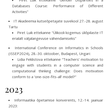
Piret Luik ettekanne “Gender Disparities in a
Databases Course: Performance of Different
Activities”
IT Akadeemia kutseõpetajate suvekool 27.-28. august
Tartu
Piret Luik ettekanne “Ülikooli kogemus üliõpilaste IT
erialalt väljalangevuse vähendamiseks”
International Conference on Informatics in Schools
(ISSEP2024), 28.-30. oktoober, Budapest, Ungari:
Lidia Feklistova ettekanne “Teachers’ motivation to
engage with students in a computer science and
computational thinking challenge: Does motivation
conform to a ‘one-size-fits-all’ model?”
2023
Informaatika õpetamise konverents, 12.-14. jaanuar
2023: