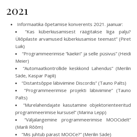
2021
Informaatika õpetamise konverents 2021. jaanuar:
“Kas küberkiusamisest räägitakse liiga palju?
Üliõpilaste arvamused küberkiusamise teemast” (Piret
Luik)
“Programmeerimise “käekiri” ja selle püsivus” (Heidi
Meier)
“Automaatkontrollide keskkond Lahendus” (Merilin
Säde, Kaspar Papli)
“Distantsõppe läbiviimine Discordis” (Tauno Palts)
“Programmeerimise projekti läbiviimine” (Tauno
Palts)
“Murelahendajate kasutamine objektorienteeritud
programmeerimise kursusel” (Marina Lepp)
“Väljalangemine programmeerimise MOOCidelt”
(Marili Rõõm)
“Mis juhtub pärast MOOCe?” (Merilin Säde)