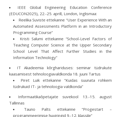
IEEE Global Engineering Education Conference
(EDUCON2025), 22.-25. aprill, London, Inglismaa:
Reelika Suviste ettekanne “User Experience With an
Automated Assessments Platform in an Introductory
Programming Course”
Kristi Salumi ettekanne “School-Level Factors of
Teaching Computer Science at the Upper Secondary
School Level That Affect Further Studies in the
Information Technology”
IT Akadeemia kõrghariduses: seminar tüdrukute
kaasamisest tehnoloogiavaldkonda 18. juuni Tartus
Piret Luik ettekanne “Kuidas suunata rohkem
tüdrukuid IT- ja tehnoloogia valdkonda”
Informaatikaõpetajate suvekool 13.-15. august
Tallinnas
Tauno Palts ettekanne “Progestart –
programmeerimise huviringid 9.-12. klassile”