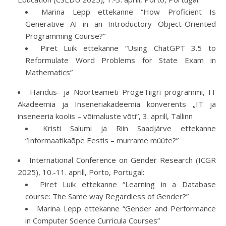
Marina Lepp ettekanne “How Proficient Is
Generative AI in an Introductory Object-Oriented
Programming Course?”
Piret Luik ettekanne “Using ChatGPT 3.5 to
Reformulate Word Problems for State Exam in
Mathematics”
Haridus- ja Noorteameti ProgeTiigri programmi, IT
Akadeemia ja Inseneriakadeemia konverents „IT ja
inseneeria koolis – võimaluste võti”, 3. aprill, Tallinn
Kristi Salumi ja Riin Saadjärve ettekanne
“Informaatikaõpe Eestis – murrame müüte?”
International Conference on Gender Research (ICGR
2025), 10.-11. aprill, Porto, Portugal:
Piret Luik ettekanne “Learning in a Database
course: The Same way Regardless of Gender?”
Marina Lepp ettekanne “Gender and Performance
in Computer Science Curricula Courses”