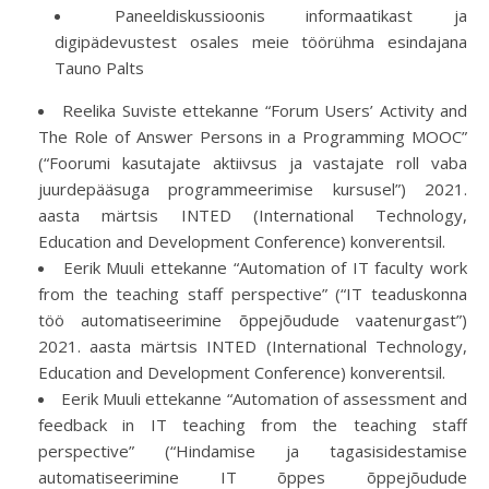
Paneeldiskussioonis informaatikast ja
digipädevustest osales meie töörühma esindajana
Tauno Palts
Reelika Suviste ettekanne “Forum Users’ Activity and
The Role of Answer Persons in a Programming MOOC”
(“Foorumi kasutajate aktiivsus ja vastajate roll vaba
juurdepääsuga programmeerimise kursusel”) 2021.
aasta märtsis INTED (International Technology,
Education and Development Conference) konverentsil.
Eerik Muuli ettekanne “Automation of IT faculty work
from the teaching staff perspective” (“IT teaduskonna
töö automatiseerimine õppejõudude vaatenurgast”)
2021. aasta märtsis INTED (International Technology,
Education and Development Conference) konverentsil.
Eerik Muuli ettekanne “Automation of assessment and
feedback in IT teaching from the teaching staff
perspective” (“Hindamise ja tagasisidestamise
automatiseerimine IT õppes õppejõudude