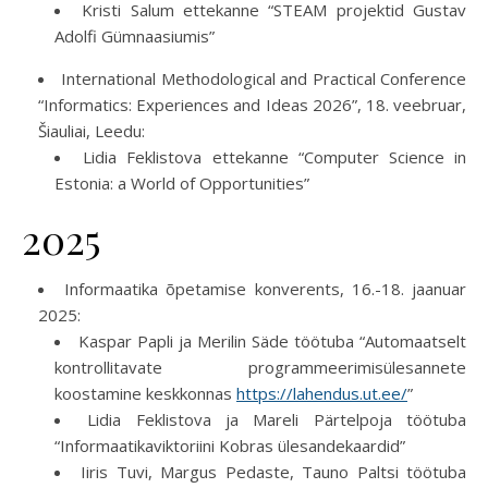
Kristi Salum ettekanne “STEAM projektid Gustav
Adolfi Gümnaasiumis”
International Methodological and Practical Conference
“Informatics: Experiences and Ideas 2026”, 18. veebruar,
Šiauliai, Leedu:
Lidia Feklistova ettekanne “Computer Science in
Estonia: a World of Opportunities”
2025
Informaatika õpetamise konverents, 16.-18. jaanuar
2025:
Kaspar Papli ja Merilin Säde töötuba “Automaatselt
kontrollitavate programmeerimisülesannete
koostamine keskkonnas
https://lahendus.ut.ee/
”
Lidia Feklistova ja Mareli Pärtelpoja töötuba
“Informaatikaviktoriini Kobras ülesandekaardid”
Iiris Tuvi, Margus Pedaste, Tauno Paltsi töötuba