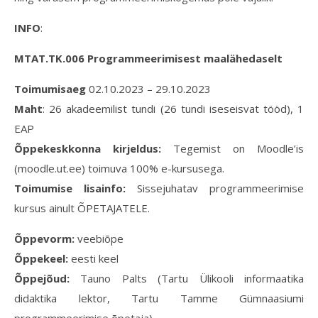
INFO
:
MTAT.TK.006 Programmeerimisest maalähedaselt
Toimumisaeg
02.10.2023 – 29.10.2023
Maht
: 26 akadeemilist tundi (26 tundi iseseisvat tööd), 1
EAP
Õppekeskkonna kirjeldus:
Tegemist on Moodle’is
(moodle.ut.ee) toimuva 100% e-kursusega.
Toimumise lisainfo:
Sissejuhatav programmeerimise
kursus ainult ÕPETAJATELE.
Õppevorm:
veebiõpe
Õppekeel:
eesti keel
Õppejõud:
Tauno Palts (Tartu Ülikooli informaatika
didaktika lektor, Tartu Tamme Gümnaasiumi