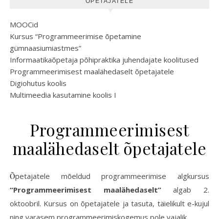
ÕPETAJATELE
MOOCid
Kursus “Programmeerimise õpetamine
gümnaasiumiastmes”
Informaatikaõpetaja põhipraktika juhendajate koolitused
Programmeerimisest maalähedaselt õpetajatele
Digiohutus koolis
Multimeedia kasutamine koolis I
Programmeerimisest
maalähedaselt õpetajatele
Õpetajatele mõeldud programmeerimise algkursus
“Programmeerimisest maalähedaselt”
algab 2.
oktoobril. Kursus on õpetajatele ja tasuta, täielikult e-kujul
ning varasem programmeerimiskogemus pole vajalik.