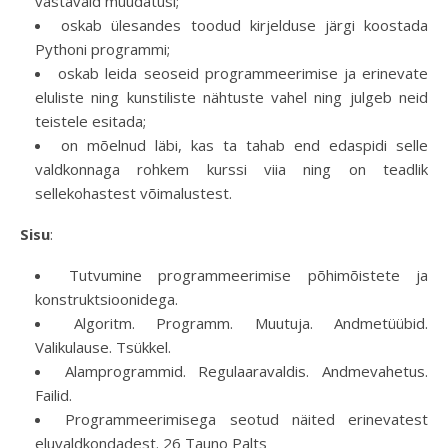
vastavaid muudatusi;
oskab ülesandes toodud kirjelduse järgi koostada
Pythoni programmi;
oskab leida seoseid programmeerimise ja erinevate
eluliste ning kunstiliste nähtuste vahel ning julgeb neid
teistele esitada;
on mõelnud läbi, kas ta tahab end edaspidi selle
valdkonnaga rohkem kurssi viia ning on teadlik
sellekohastest võimalustest.
Sisu
:
Tutvumine programmeerimise põhimõistete ja
konstruktsioonidega.
Algoritm. Programm. Muutuja. Andmetüübid.
Valikulause. Tsükkel.
Alamprogrammid. Regulaaravaldis. Andmevahetus.
Failid.
Programmeerimisega seotud näited erinevatest
eluvaldkondadest. 26 Tauno Palts