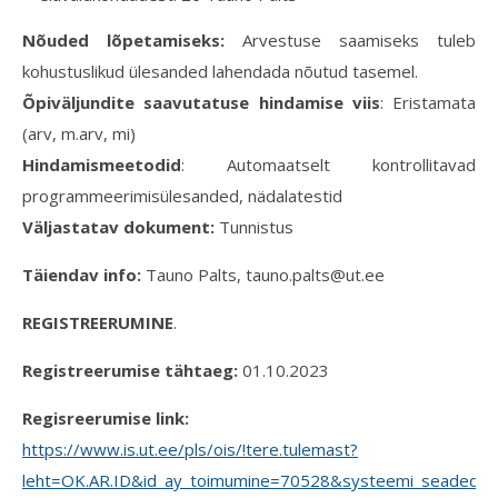
Nõuded lõpetamiseks:
Arvestuse saamiseks tuleb
kohustuslikud ülesanded lahendada nõutud tasemel.
Õpiväljundite saavutatuse hindamise viis
: Eristamata
(arv, m.arv, mi)
Hindamismeetodid
: Automaatselt kontrollitavad
programmeerimisülesanded, nädalatestid
Väljastatav dokument:
Tunnistus
Täiendav info:
Tauno Palts, tauno.palts@ut.ee
REGISTREERUMINE
.
Registreerumise tähtaeg:
01.10.2023
Regisreerumise link:
https://www.is.ut.ee/pls/ois/!tere.tulemast?
leht=OK.AR.ID&id_ay_toimumine=70528&systeemi_seaded=1