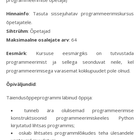
programmeerimise õpetaja)
Hinnainfo
: Tasuta sissejuhatav programmeerimiskursus
õpetajatele.
Sihtrühm
: Õpetajad
Maksimaalne osalejate arv
: 64
Eesmärk
: Kursuse eesmärgiks on tutvustada
programmeerimist ja sellega seonduvat neile, kel
programmeerimisega varasemat kokkupuudet pole olnud.
Õpiväljundid
:
Täiendusõppeprogrammi läbinud õppija:
tunneb ära olulisemad programmeerimise
konstruktsioonid programmeerimiskeeles Python
kirjutatud lihtsas programmis;
oskab lihtsates programmilõikudes teha ülesandele