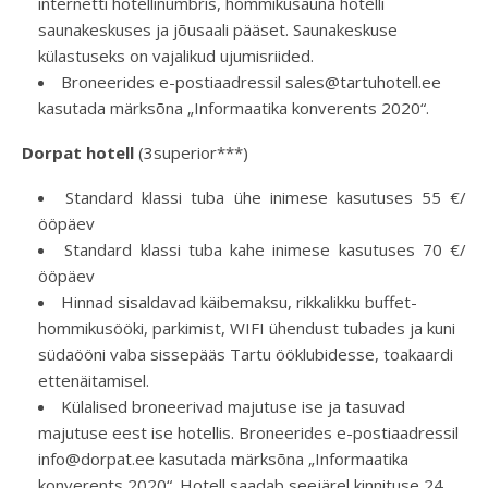
internetti hotellinumbris, hommikusauna hotelli
saunakeskuses ja jõusaali pääset. Saunakeskuse
külastuseks on vajalikud ujumisriided.
Broneerides e-postiaadressil sales@tartuhotell.ee
kasutada märksõna „Informaatika konverents 2020“.
Dorpat hotell
(3superior***)
Standard klassi tuba ühe inimese kasutuses 55 €/
ööpäev
Standard klassi tuba kahe inimese kasutuses 70 €/
ööpäev
Hinnad sisaldavad käibemaksu, rikkalikku buffet-
hommikusööki, parkimist, WIFI ühendust tubades ja kuni
südaööni vaba sissepääs Tartu ööklubidesse, toakaardi
ettenäitamisel.
Külalised broneerivad majutuse ise ja tasuvad
majutuse eest ise hotellis. Broneerides e-postiaadressil
info@dorpat.ee kasutada märksõna „Informaatika
konverents 2020“. Hotell saadab seejärel kinnituse 24