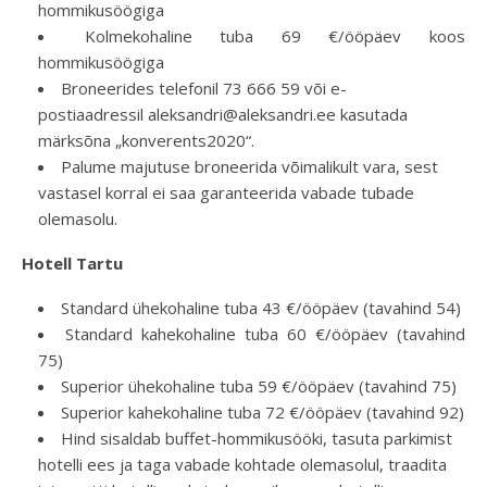
hommikusöögiga
Kolmekohaline tuba 69 €/ööpäev koos
hommikusöögiga
Broneerides telefonil 73 666 59 või e-
postiaadressil aleksandri@aleksandri.ee kasutada
märksõna „konverents2020“.
Palume majutuse broneerida võimalikult vara, sest
vastasel korral ei saa garanteerida vabade tubade
olemasolu.
Hotell Tartu
Standard ühekohaline tuba 43 €/ööpäev (tavahind 54)
Standard kahekohaline tuba 60 €/ööpäev (tavahind
75)
Superior ühekohaline tuba 59 €/ööpäev (tavahind 75)
Superior kahekohaline tuba 72 €/ööpäev (tavahind 92)
Hind sisaldab buffet-hommikusööki, tasuta parkimist
hotelli ees ja taga vabade kohtade olemasolul, traadita