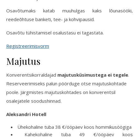
Osavõtumaks katab muuhulgas kaks lõunasööki,
reedeõhtuse banketi, tee- ja kohvipausid.
Osavõtu tühistamisel osalustasu ei tagastata.
Registreerimisvorm
Majutus
Konverentsikorraldajad
majutusküsimustega ei tegele
.
Reserveerimiseks palun pöörduge otse majutuskohtade
poole. Järgmistes majutuskohtades on konverentsil
osalejatele soodushinnad.
Aleksandri Hotell
Ühekohaline tuba 38 €/ööpäev koos hommikusöögiga
Kahekohaline tuba 49 €/ööpäev koos