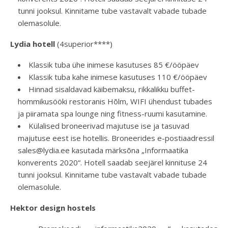
tunni jooksul. Kinnitame tube vastavalt vabade tubade
olemasolule.
Lydia hotell
(4superior****)
Klassik tuba ühe inimese kasutuses 85 €/ööpäev
Klassik tuba kahe inimese kasutuses 110 €/ööpäev
Hinnad sisaldavad käibemaksu, rikkalikku buffet-
hommikusööki restoranis Hõlm, WIFI ühendust tubades
ja piiramata spa lounge ning fitness-ruumi kasutamine.
Külalised broneerivad majutuse ise ja tasuvad
majutuse eest ise hotellis. Broneerides e-postiaadressil
sales@lydia.ee kasutada märksõna „Informaatika
konverents 2020“. Hotell saadab seejärel kinnituse 24
tunni jooksul. Kinnitame tube vastavalt vabade tubade
olemasolule.
Hektor design hostels