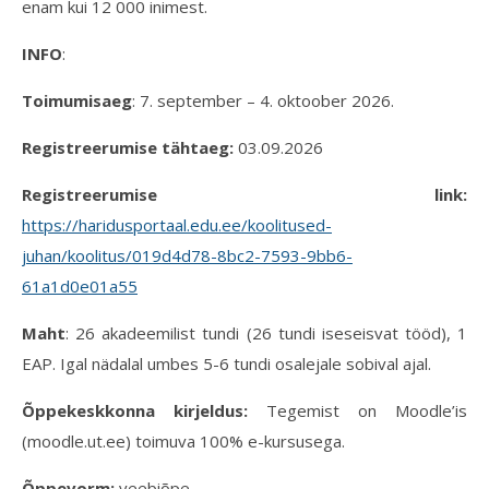
enam kui 12 000 inimest.
INFO
:
Toimumisaeg
: 7. september – 4. oktoober 2026.
Registreerumise tähtaeg:
03.09.2026
Registreerumise link:
https://haridusportaal.edu.ee/koolitused-
juhan/koolitus/019d4d78-8bc2-7593-9bb6-
61a1d0e01a55
Maht
: 26 akadeemilist tundi (26 tundi iseseisvat tööd), 1
EAP. Igal nädalal umbes 5-6 tundi osalejale sobival ajal.
Õppekeskkonna kirjeldus:
Tegemist on Moodle’is
(moodle.ut.ee) toimuva 100% e-kursusega.
Õppevorm:
veebiõpe