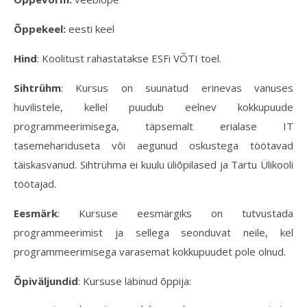
Õppekeel:
eesti keel
Hind
: Koolitust rahastatakse ESFi VÕTI toel.
Sihtrühm
: Kursus on suunatud erinevas vanuses
huvilistele, kellel puudub eelnev kokkupuude
programmeerimisega, täpsemalt erialase IT
tasemehariduseta või aegunud oskustega töötavad
täiskasvanud. Sihtrühma ei kuulu üliõpilased ja Tartu Ülikooli
töötajad.
Eesmärk
: Kursuse eesmärgiks on tutvustada
programmeerimist ja sellega seonduvat neile, kel
programmeerimisega varasemat kokkupuudet pole olnud.
Õpiväljundid
: Kursuse läbinud õppija: