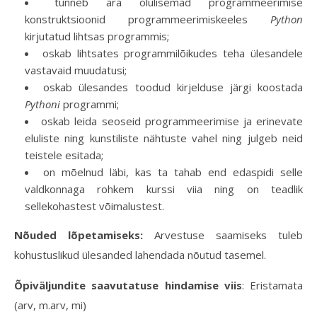
tunneb ära olulisemad programmeerimise
konstruktsioonid programmeerimiskeeles
Python
kirjutatud lihtsas programmis;
oskab lihtsates programmilõikudes teha ülesandele
vastavaid muudatusi;
oskab ülesandes toodud kirjelduse järgi koostada
Pythoni
programmi;
oskab leida seoseid programmeerimise ja erinevate
eluliste ning kunstiliste nähtuste vahel ning julgeb neid
teistele esitada;
on mõelnud läbi, kas ta tahab end edaspidi selle
valdkonnaga rohkem kurssi viia ning on teadlik
sellekohastest võimalustest.
Nõuded lõpetamiseks:
Arvestuse saamiseks tuleb
kohustuslikud ülesanded lahendada nõutud tasemel.
Õpiväljundite saavutatuse hindamise viis
: Eristamata
(arv, m.arv, mi)