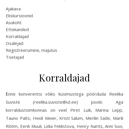
Ajakava
Ekskursioonid
Asukoht
Ettekanded
Korraldajad
Osalejad
Registreerumine, majutus
Toetajad
Korraldajad
Enne konverentsi võiks küsimustega pöörduda Reelika
Suviste (reelika.suviste@ut.ee) poole. Aga
korraldustoimkonnas on veel Piret Luik, Marina Lepp,
Tauno Palts, Heidi Meier, Kristi Salum, Merilin Säde, Marili
Rõõm, Eerik Muuli, Lidia Feklistova, Henry Narits, Anni Suvi,