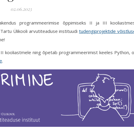
02.06.2023
irakendus programmeerimise õppimiseks II ja III kooliastme
Tartu Ülikooli arvutiteaduse instituudi
tudengiprojektide võistlus
ne!
III kooliastmele ning õpetab programmeerimist keeles Python, 
e
.