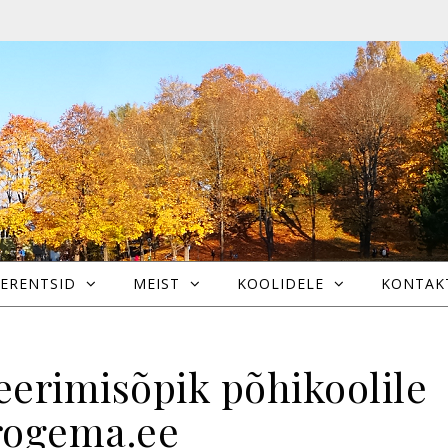
ERENTSID
MEIST
KOOLIDELE
KONTAK
rimisõpik põhikoolile
rogema.ee