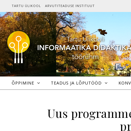
Skip to content
TARTU ÜLIKOOL
ARVUTITEADUSE INSTITUUT
ÕPPIMINE
TEADUS JA LÕPUTÖÖD
KONV
Uus programmee
p