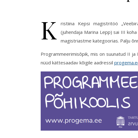
K
ristiina Kepsi magistritöö „Veeb
(juhendaja Marina Lepp) sai III koha 
magistriastme kategoorias. Palju õn
Programmeerimisõpik, mis on suunatud II ja 
nüüd kättesaadav kõigile aadressil
progema.e