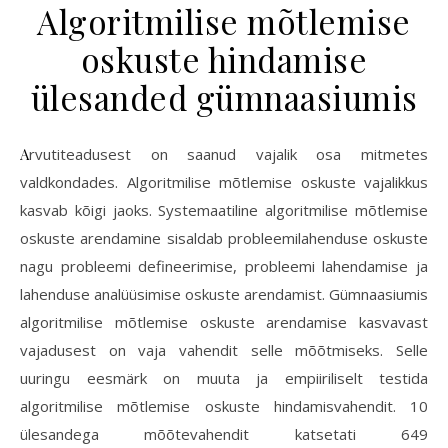
Algoritmilise mõtlemise
oskuste hindamise
ülesanded gümnaasiumis
Arvutiteadusest on saanud vajalik osa mitmetes
valdkondades. Algoritmilise mõtlemise oskuste vajalikkus
kasvab kõigi jaoks. Systemaatiline algoritmilise mõtlemise
oskuste arendamine sisaldab probleemilahenduse oskuste
nagu probleemi defineerimise, probleemi lahendamise ja
lahenduse analüüsimise oskuste arendamist. Gümnaasiumis
algoritmilise mõtlemise oskuste arendamise kasvavast
vajadusest on vaja vahendit selle mõõtmiseks. Selle
uuringu eesmärk on muuta ja empiiriliselt testida
algoritmilise mõtlemise oskuste hindamisvahendit. 10
ülesandega mõõtevahendit katsetati 649