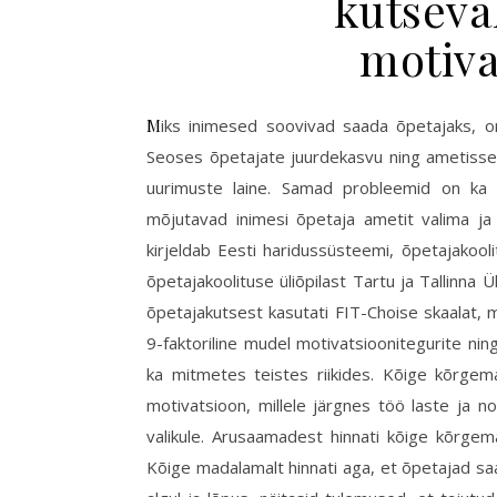
kutseva
motiva
Miks inimesed soovivad saada õpetajaks, on olnud püsivalt huviorbiidis juba aastakümneid paljudes riikides.
Seoses õpetajate juurdekasvu ning ametisse
uurimuste laine. Samad probleemid on ka
mõjutavad inimesi õpetaja ametit valima j
kirjeldab Eesti haridussüsteemi, õpetajakool
õpetajakoolituse üliõpilast Tartu ja Tallinna
õpetajakutsest kasutati FIT-Choise skaalat, m
9-faktoriline mudel motivatsioonitegurite ni
ka mitmetes teistes riikides. Kõige kõrgemal
motivatsioon, millele järgnes töö laste ja n
valikule. Arusaamadest hinnati kõige kõrgema
Kõige madalamalt hinnati aga, et õpetajad s