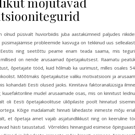
likut mõjutavad
tsioonitegurid
 püsimajäämise probleemide kasvuga on tekkinud uus sellealas
 Eestis ning seetõttu peame enam teada saama, mis tegur
a millised on nende arusaamad õpetajakutsest. Raamatu peatü
itust, õpetajate tööd, kuid hõlmab ka uurimust, milles osales 5
 Ülikoolist. Mõõtmaks õpetajakutse valiku motivatsiooni ja arusaa
is kohandati Eesti olused jaoks. Kinnitava faktoranalüüsiga ilmn
ng kuuefaktoriline mudel arusaamade osas, mis on kinnitust leidn
t oli Eesti õpetajakoolituse üliõpilaste poolt hinnatud sisemi
oortega. Kõige madalamalt hinnati lähedaste inimeste mõju eria
lt, et õpetaja amet vajab asjatundlikkust ning on keeruline tö
aavad hästi tasustatud. Võrreldes hinnanguid esimese õpinguaas