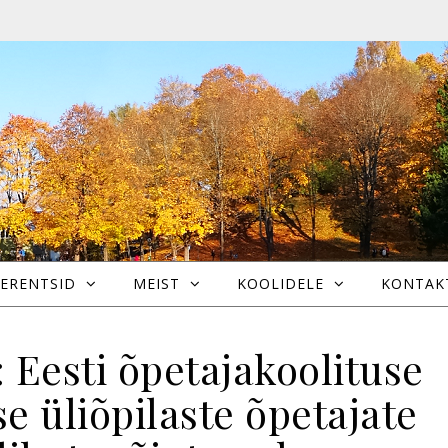
ERENTSID
MEIST
KOOLIDELE
KONTAK
 Eesti õpetajakoolituse
e üliõpilaste õpetajate