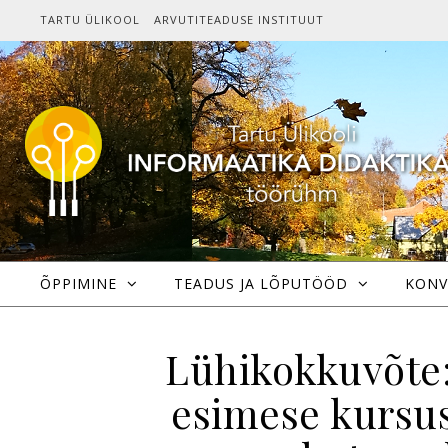
Skip to content
TARTU ÜLIKOOL
ARVUTITEADUSE INSTITUUT
ÕPPIMINE
TEADUS JA LÕPUTÖÖD
KONV
Lühikokkuvõte:
esimese kursus