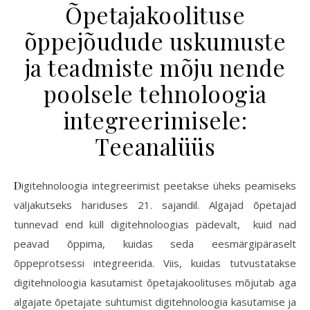
Õpetajakoolituse
õppejõudude uskumuste
ja teadmiste mõju nende
poolsele tehnoloogia
integreerimisele:
Teeanalüüs
Digitehnoloogia integreerimist peetakse üheks peamiseks
väljakutseks hariduses 21. sajandil. Algajad õpetajad
tunnevad end küll digitehnoloogias pädevalt, kuid nad
peavad õppima, kuidas seda eesmärgipäraselt
õppeprotsessi integreerida. Viis, kuidas tutvustatakse
digitehnoloogia kasutamist õpetajakoolituses mõjutab aga
algajate õpetajate suhtumist digitehnoloogia kasutamise ja