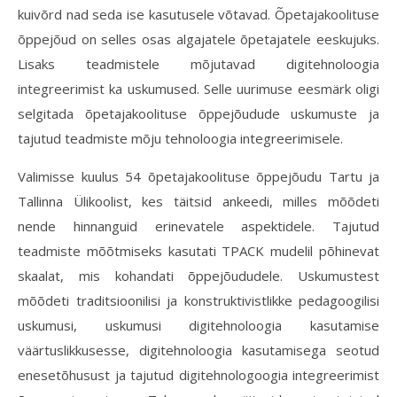
kuivõrd nad seda ise kasutusele võtavad. Õpetajakoolituse
õppejõud on selles osas algajatele õpetajatele eeskujuks.
Lisaks teadmistele mõjutavad digitehnoloogia
integreerimist ka uskumused. Selle uurimuse eesmärk oligi
selgitada õpetajakoolituse õppejõudude uskumuste ja
tajutud teadmiste mõju tehnoloogia integreerimisele.
Valimisse kuulus 54 õpetajakoolituse õppejõudu Tartu ja
Tallinna Ülikoolist, kes täitsid ankeedi, milles mõõdeti
nende hinnanguid erinevatele aspektidele. Tajutud
teadmiste mõõtmiseks kasutati TPACK mudelil põhinevat
skaalat, mis kohandati õppejõududele. Uskumustest
mõõdeti traditsioonilisi ja konstruktivistlikke pedagoogilisi
uskumusi, uskumusi digitehnoloogia kasutamise
väärtuslikkusesse, digitehnoloogia kasutamisega seotud
enesetõhusust ja tajutud digitehnologoogia integreerimist