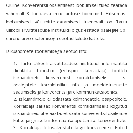
Oluline! Konverentsil osalemisest loobumisel tuleb teatada
vähemalt 3 tööpäeva enne ürituse toimumist. Hilisemast
loobumisest või mitteteatamisest tulenevalt on Tartu
Ülikooli arvutiteaduse instituudil õigus esitada osalejale 50-
eurone arve osalemisega seotud kulude katteks.
Isikuandmete töötlemisega seotud info:
Tartu Ülikooli arvutiteaduse instituudi informaatika
didaktika töörühm (edaspidi: korraldaja) töötleb
isikuandmeid konverentsi korraldamiseks – st
osalejatele korraldusliku info ja meeldetuletuste
saatmiseks ja konverentsi järelkommunikatsiooniks.
Isikuandmeid ei edastata kolmandatele osapooltele.
Korraldaja säilitab konverentsi korraldamiseks kogutud
isikuandmeid ühe aasta, et saata konverentsil osalenule
kutse järgmisele informaatika õpetamise konverentsile.
Korraldaja fotosalvestab kogu konverentsi. Fotod