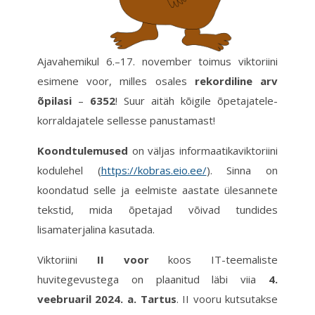
Ajavahemikul 6.–17. november toimus viktoriini
esimene voor, milles osales
rekordiline arv
õpilasi
–
6352
! Suur aitäh kõigile õpetajatele-
korraldajatele sellesse panustamast!
Koondtulemused
on väljas informaatikaviktoriini
kodulehel (
https://kobras.eio.ee/
). Sinna on
koondatud selle ja eelmiste aastate ülesannete
tekstid, mida õpetajad võivad tundides
lisamaterjalina kasutada.
Viktoriini
II voor
koos IT-teemaliste
huvitegevustega on plaanitud läbi viia
4.
veebruaril 2024. a. Tartus
. II vooru kutsutakse