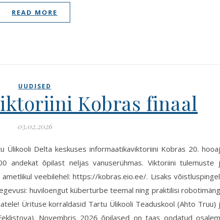
READ MORE
UUDISED
ktoriini Kobras finaal
03.02.2026
u Ülikooli Delta keskuses informaatikaviktoriini Kobras 20. hooa
i 100 andekat õpilast neljas vanuserühmas. Viktoriini tulemuste 
metlikul veebilehel: https://kobras.eio.ee/. Lisaks võistluspinge
ategevusi: huviloengut küberturbe teemal ning praktilisi robotimän
jatele! Ürituse korraldasid Tartu Ülikooli Teaduskool (Ahto Truu) 
ia Feklistova). Novembris 2026 õpilased on taas oodatud osale