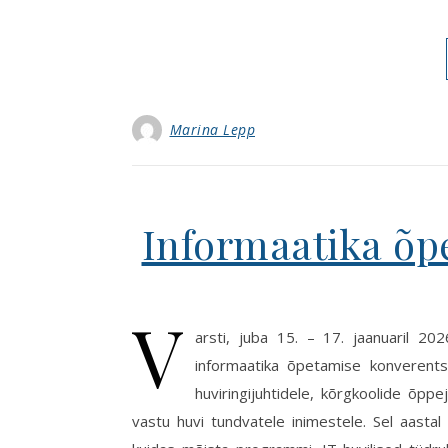
Marina Lepp
Informaatika õp
V
arsti, juba 15. – 17. jaanuaril 20
informaatika õpetamise konverents
huviringijuhtidele, kõrgkoolide õpp
vastu huvi tundvatele inimestele. Sel aastal