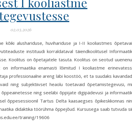
est I kooliastme
tegevustesse
02.03.2026
 kõiki alushariduse, huvihariduse ja I-II kooliastmes õpetava
utiteaduste instituudi korraldataval täiendkoolitusel Informaati
sse. Koolitus on õpetajatele tasuta. Koolitus on seotud uuenen
elt on informaatika enamasti lõimitud I kooliastme erinevates
aja professionaalne areng läbi koostöö, et ta suudaks kavanda
avaid ning subjektiivset heaolu toetavaid õpetamistegevusi, m
 õppeainetesse ning seeläbi õppijate digipädevusi ja informaati
sel õppesessioonil Tartus Delta kaasaegses õpikeskkonnas ni
ormaatika didaktika töörühma õppejõud. Kursusega saab tutvuda si
itus.edu.ee/training/19606