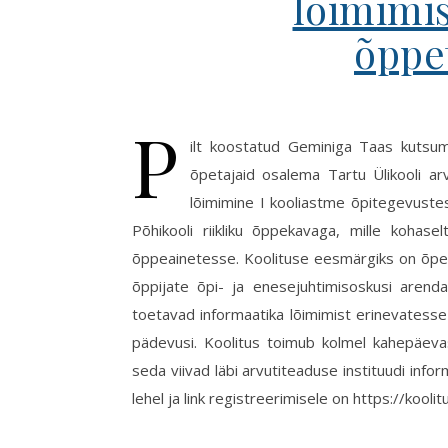
lõimimis
õppe
P
ilt koostatud Geminiga Taas kutsume
õpetajaid osalema Tartu Ülikooli arv
lõimimine I kooliastme õpitegevuste
Põhikooli riikliku õppekavaga, mille kohas
õppeainetesse. Koolituse eesmärgiks on õpet
õppijate õpi- ja enesejuhtimisoskusi arend
toetavad informaatika lõimimist erinevatesse
pädevusi. Koolitus toimub kolmel kahepäeva
seda viivad läbi arvutiteaduse instituudi inf
lehel ja link registreerimisele on https://kool