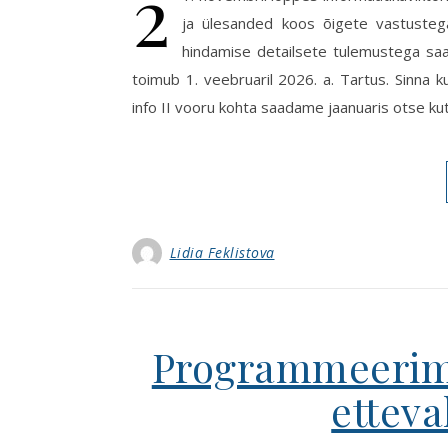
2
ja ülesanded koos õigete vastustega
hindamise detailsete tulemustega saab
toimub 1. veebruaril 2026. a. Tartus. Sinna
info II vooru kohta saadame jaanuaris otse ku
Lidia Feklistova
Programmeerimi
ettev