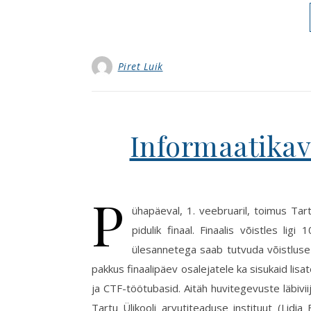
Piret Luik
Informaatikavi
P
ühapäeval, 1. veebruaril, toimus Tart
pidulik finaal. Finaalis võistles lig
ülesannetega saab tutvuda võistluse a
pakkus finaalipäev osalejatele ka sisukaid lis
ja CTF-töötubasid. Aitäh huvitegevuste läbivii
Tartu Ülikooli arvutiteaduse instituut (Lid