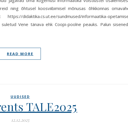
ukud jagavad oma kogemusi informaatika võistlustel osalemises
boreid ning õhtusel koosviibimisel mõnusas õhkkonnas omavah
tps://didaktika.cs.ut.ee/sundmused/informaatika-opetamis
 suletud Vene tänava ehk Coopi-poolne peauks. Palun sisene
READ MORE
UUDISED
ents TALE2025
12.12.2025