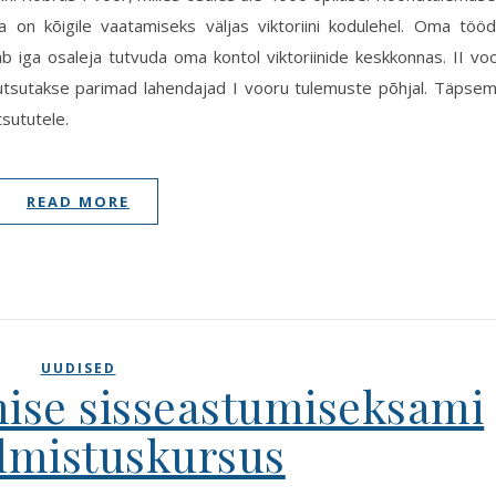
 on kõigile vaatamiseks väljas viktoriini kodulehel. Oma töö
 iga osaleja tutvuda oma kontol viktoriinide keskkonnas. II vo
 kutsutakse parimad lahendajad I vooru tulemuste põhjal. Täpse
tsututele.
READ MORE
UUDISED
se sisseastumiseksami
almistuskursus