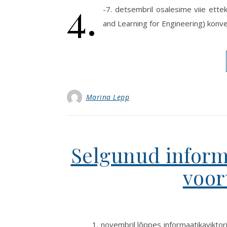
4.
-7. detsembril osalesime viie ett
and Learning for Engineering) konve
Marina Lepp
Selgunud informa
voor
1. novembril lõppes informaatikaviktor