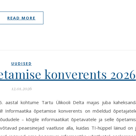
READ MORE
UUDISED
etamise konverents 2026
12.01.2026
26. aastal kohtume Tartu Ülikooli Delta majas juba kaheksand
il! Informaatika õpetamise konverents on mõeldud õpetajatel
ejõududele – kõigile informaatikat õpetavatele ja selle õpetami
 võtavad peaesinejad vaatluse alla, kuidas TI-hüppel läinud on 