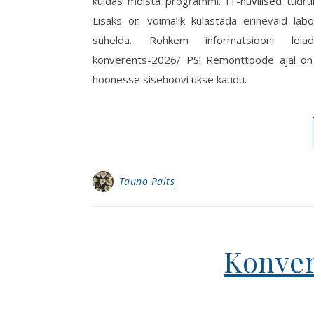
kuidas mõista programmi. IT-huvilised tüdr
Lisaks on võimalik külastada erinevaid la
suhelda. Rohkem informatsiooni leiad: ht
konverents-2026/ PS! Remonttööde ajal on
hoonesse sisehoovi ukse kaudu.
Tauno Palts
Konver