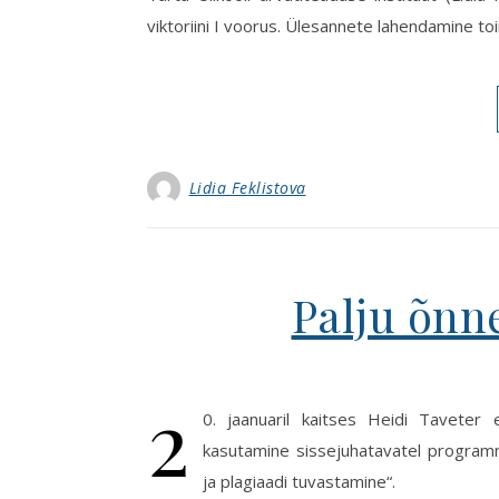
viktoriini I voorus. Ülesannete lahendamine t
Lidia Feklistova
Palju õnne
2
0. jaanuaril kaitses Heidi Tavete
kasutamine sissejuhatavatel programm
ja plagiaadi tuvastamine“.