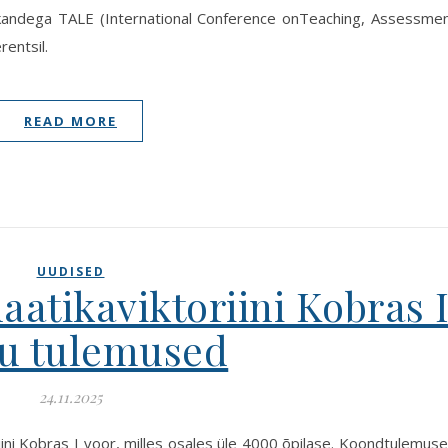
ekandega TALE (International Conference onTeaching, Assessme
rentsil.
READ MORE
UUDISED
atikaviktoriini Kobras 
u tulemused
24.11.2025
iini Kobras I voor, milles osales üle 4000 õpilase. Koondtulemus