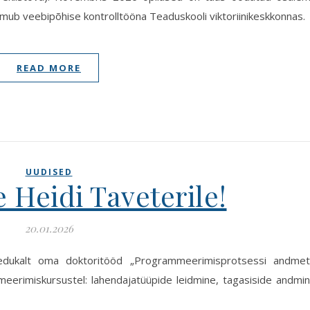
oimub veebipõhise kontrolltööna Teaduskooli viktoriinikeskkonnas.
READ MORE
UUDISED
 Heidi Taveterile!
20.01.2026
r edukalt oma doktoritööd „Programmeerimisprotsessi andme
eerimiskursustel: lahendajatüüpide leidmine, tagasiside andmi